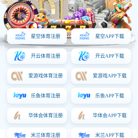
下载APP
武磊国足百场里程碑！队史第7人，2年
首次出场，饱受伤病困扰
2026-06-06 15:00
阅读 67 次