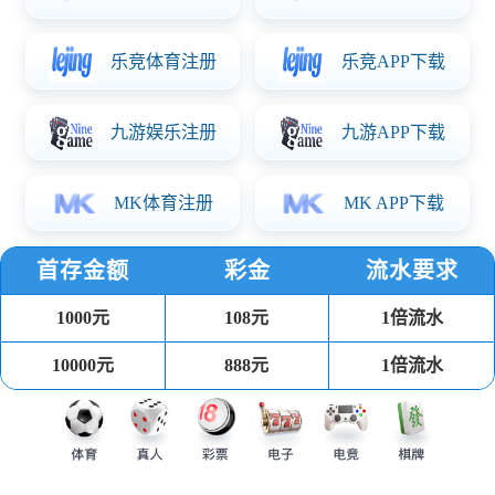
首页
体育焦点
正文
在国足即将迎来世预赛关键战役之际，队长武磊迎来了个人
国家队生涯的百场里程碑。这位34岁的锋线老将，在伤病困
扰近两年后重返赛场，成为国足历史上第七位达成百场成就
的球员。从青涩少年到球队领袖，武磊用百场征程书写了一
段不平凡的国足岁月，也为即将到来的世界杯预选赛注入了
一剂强心针。