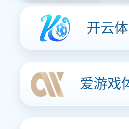
战意能否兑现？
尽管欠薪问题令人担忧，但
队。关键在于，球员们能否
在训练中带头加练，并多次
斗力的催化剂。此外，对手
外部援助与内部
然而，仅靠精神层面的激励
过，这一过程存在较大变数
员的奔跑与对抗优势，将是
射门，而这些都离不开扎实
总而言之，深圳队目前正站在
未来几轮比赛，这支球队的