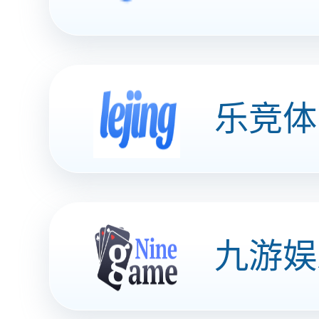
深圳队欠薪危机影响备战，保级
中超联赛进入尾声阶段，保级大战愈发
2026-06-06
郑钦文反手制胜分占比42%，三
北京时间6月2日凌晨，2024法国网
2026-06-05
马德里竞技与菲利克斯经纪人会
据西班牙和葡萄牙多家媒体消息，马德
2026-06-05
勒沃库森阿隆索拒绝皇马邀约，
近日，欧洲足坛传出重磅消息：勒沃库
2026-07-27