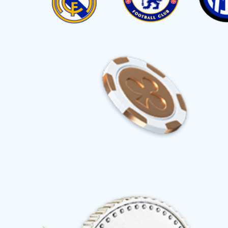
深圳队欠薪危