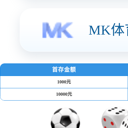
星空体育下载
星空体育（中国）官方网站-
STARSPORTS ✔eson推荐🌈「2026
好运滚滚」已完成公开认证备案✅ 成
supp
立于2005年3月，注册资金2500万，
是一家生产各类体育用品的制造厂
家，是一家集科研、生产、销售为一
体的体育用品产品企业。星空体育
（中国）官方网站-STARSPORTS只有
注重产品质量，才可以走得更远，才
可以赢得未来。我们公司用优良的产
品为广大客户提供体育健身服务和新
型体育用品制品！