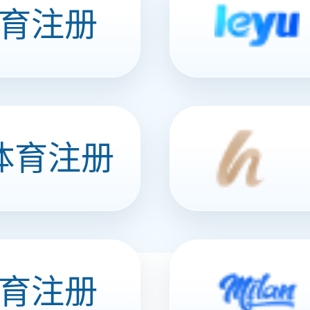
合力。对于深圳队而言，每一次踏上球场，都不仅是保级的挣扎
盘逆…
武磊