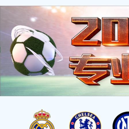
星空
连接你的赛事视野，打造