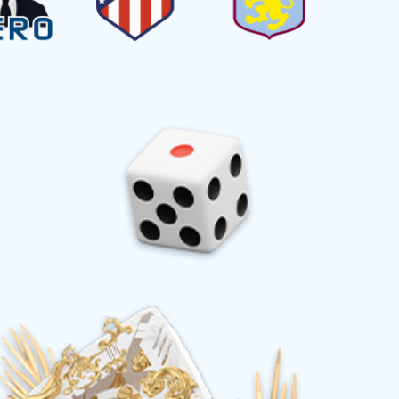
为场上战斗力？