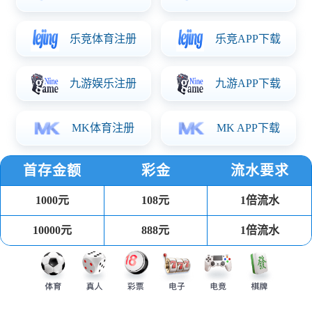
星空体育下载三重安全护盾系统
从身份验证到平台架构，星空体育下载构建多层防线，强化
整体安全韧性。
用户层安全
通过设备识别与行为监
控，有效防止账户异常
访问。